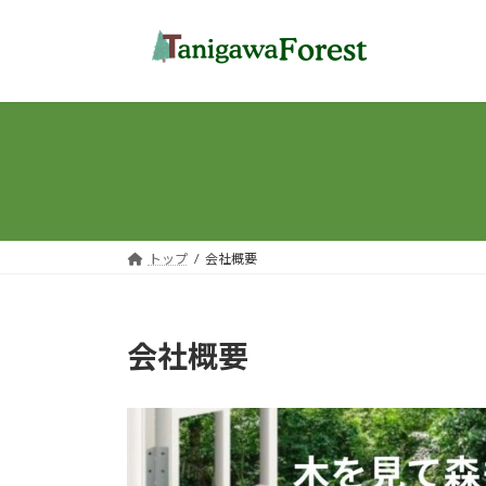
コ
ナ
ン
ビ
テ
ゲ
ン
ー
ツ
シ
へ
ョ
ス
ン
キ
に
ッ
移
プ
動
トップ
会社概要
会社概要